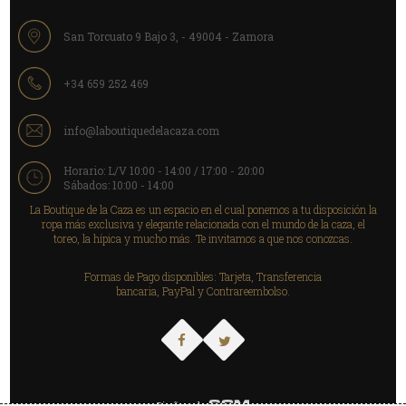
San Torcuato 9 Bajo 3, - 49004 - Zamora
+34 659 252 469
info@laboutiquedelacaza.com
Horario: L/V 10:00 - 14:00 / 17:00 - 20:00
Sábados: 10:00 - 14:00
La Boutique de la Caza es un espacio en el cual ponemos a tu disposición la
ropa más exclusiva y elegante relacionada con el mundo de la caza, el
toreo, la hípica y mucho más. Te invitamos a que nos conozcas.
Formas de Pago disponibles: Tarjeta, Transferencia
bancaria, PayPal y Contrareembolso.