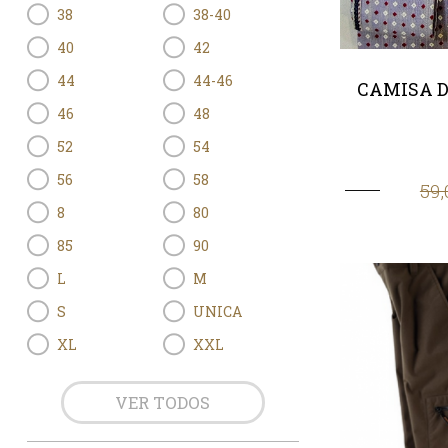
38
38-40
40
42
44
44-46
CAMISA D
46
48
52
54
56
58
59,
8
80
85
90
L
M
S
UNICA
XL
XXL
VER TODOS